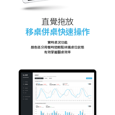
直覺拖放
移桌併桌快速操作
實時桌況功能
顏色區分用餐時間輕鬆辨識桌位狀態
有效掌握翻桌效率