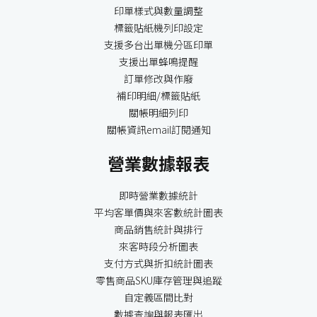
印單樣式與數量調整
標籤貼紙機列印設定
支援多台出單機分區印單
支援出單蜂鳴提醒
訂單修改與作廢
補印明細/標籤貼紙
關帳明細列印
關帳資訊email訂閱通知
營業數據報表
即時營業數據統計
平均客單價與來客數統計圖表
商品銷售統計與排行
來客時段分析圖表
支付方式與折扣統計圖表
零售商品SKU庫存管理與追蹤
自定義區間比對
數據查詢與報表匯出