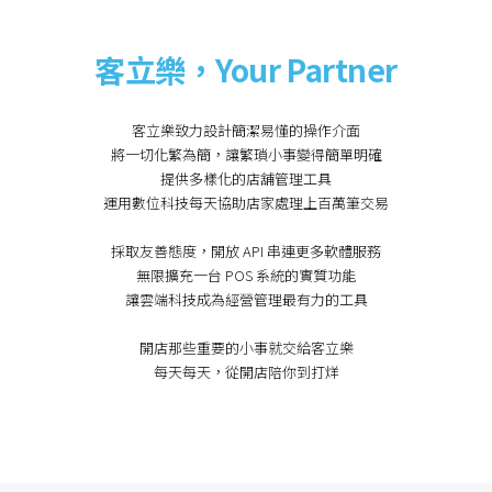
客立樂，Your Partner
客立樂致力設計簡潔易懂的操作介面

將一切化繁為簡，讓繁瑣小事變得簡單明確

提供多樣化的店舖管理工具

運用數位科技每天協助店家處理上百萬筆交易

採取友善態度，開放 API 串連更多軟體服務

無限擴充一台 POS 系統的實質功能

讓雲端科技成為經營管理最有力的工具

開店那些重要的小事就交給客立樂
